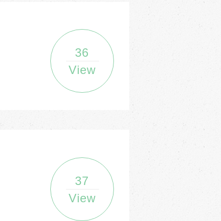
36
View
37
View