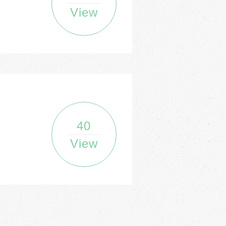
View
40
View