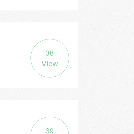
38
View
39