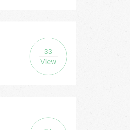
33
View