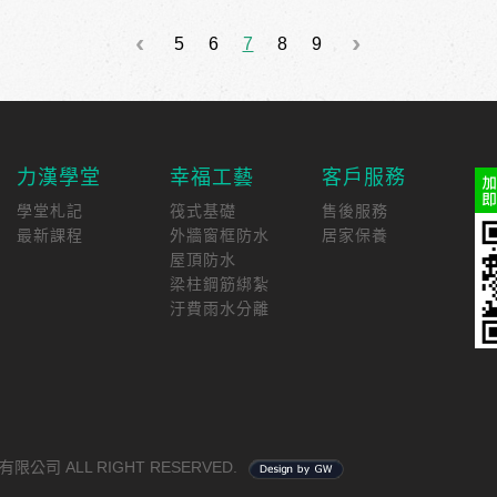
5
6
7
8
9
力漢學堂
幸福工藝
客戶服務
學堂札記
筏式基礎
售後服務
最新課程
外牆窗框防水
居家保養
屋頂防水
梁柱鋼筋綁紮
汙費雨水分離
有限公司 ALL RIGHT RESERVED.