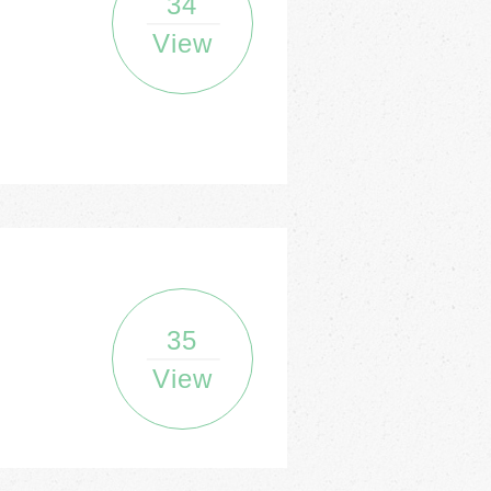
34
View
35
View