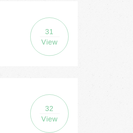
31
View
32
View