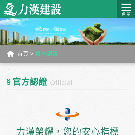
關於力
最新消
作品介
力漢學
幸福工
客戶服
漢
息
紹
堂
藝
務
首頁
官方認證
§
官方認證
Official
力漢榮耀，您的安心指標