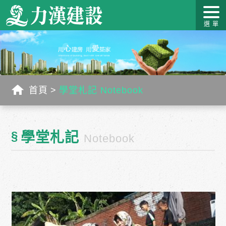
關於力
最新消
作品介
力漢學
幸福工
客戶服
漢
息
紹
堂
藝
務
首頁
學堂札記 Notebook
§
學堂札記
Notebook