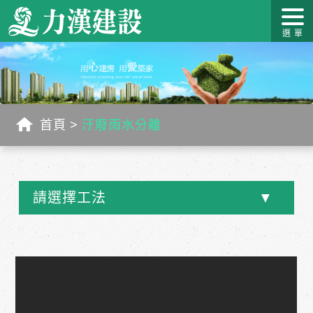
關於力
最新消
作品介
力漢學
幸福工
客戶服
漢
息
紹
堂
藝
務
首頁
汙廢雨水分離
請選擇工法