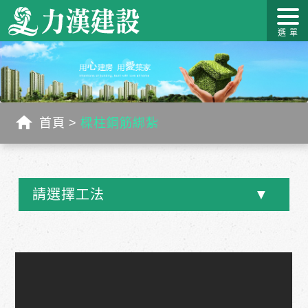
關於力
最新消
作品介
力漢學
幸福工
客戶服
漢
息
紹
堂
藝
務
首頁
樑柱鋼筋綁紮
請選擇工法