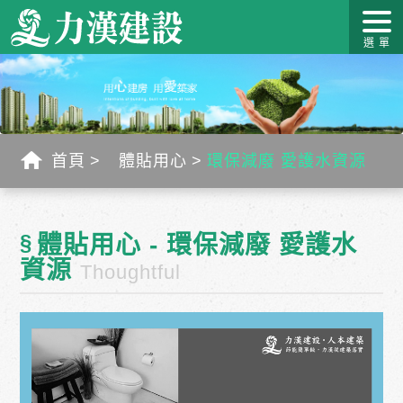
關於力
最新消
作品介
力漢學
幸福工
客戶服
漢
息
紹
堂
藝
務
首頁
體貼用心
環保減廢 愛護水資源
§
體貼用心 - 環保減廢 愛護水
資源
Thoughtful