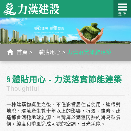
關於力
最新消
作品介
力漢學
幸福工
客戶服
漢
息
紹
堂
藝
務
首頁
體貼用心
力漢落實節能建築
§
體貼用心 - 力漢落實節能建築
Thoughtful
一棟建築物誕生之後，不僅影響居住者使用，連帶對
地貌、環境產生數十年以上的影響，拆遷、維修、建
造都會消耗地球能源。台灣屬於潮濕悶熱的海島型氣
候，緯度和季風造成可觀的空調，日光耗能。