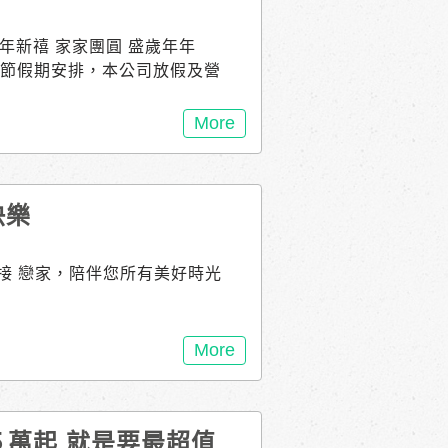
新年新禧 家家團圓 盛歲年年
合春節假期安排，本公司放假及營
 1月31日（五）初三，恢復正常
 用2房價格買3房空間｜結構體
More
5894489 戀家23期 位於安
坡式 住進最適合的家 接待專線
即入住，不必等待 / 溪東重劃區，
快樂
0、北區生活圈｜繁華便利 典
111 感謝您一直以來的支持，
接 戀家，陪伴您所有美好時光
More
５萬起 就是要最超值