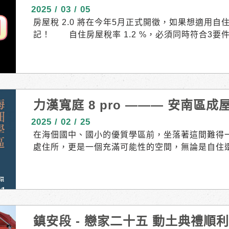
記！
2025 / 03 / 05
房屋稅 2.0 將在今年5月正式開徵，如果想適用自
記！ ⠀⠀ 自住房屋稅率 1.2 %，必須同時符合3
本人、配偶及未成年子女全國合計3戶（含）以內 
居住並於該屋辦竣戶籍登記 如果本人、配偶及未成
供自住且房屋現值在地方政府所訂一定金額以下者，
住）。 ⠀⠀ ☆113/06/30 以前就是自住房屋，但
24日 以前辦妥戶籍登記，不用再向稽徵機關申報
力漢寬庭 8 pro ——— 安南區
定繼續按自住房屋稅率課徵房屋稅。 ⠀⠀ ☆113/06/
7/01以後才取得的房屋，想要變更為自住？ 請在 1
2025 / 02 / 25
記，並向房屋所在地地方稅稽徵機關申報，經核准
在海佃國中、國小的優質學區前，坐落著這間難得
屋稅。 ⠀⠀ 溫馨提醒———— 設籍的對象除了本
處住所，更是一個充滿可能性的空間，無論是自住
祖父母、岳父母、子女、孫子女等，也都符合戶籍
值。 06-259-0111
籍，今年5月房屋稅就會按非自住住家用稅率（法定稅
3月24日前完成戶籍登記，今年5月房屋稅才能適用
新制☆ https://reurl.cc/eGrQax
鎮安段 - 戀家二十五 動土典禮順