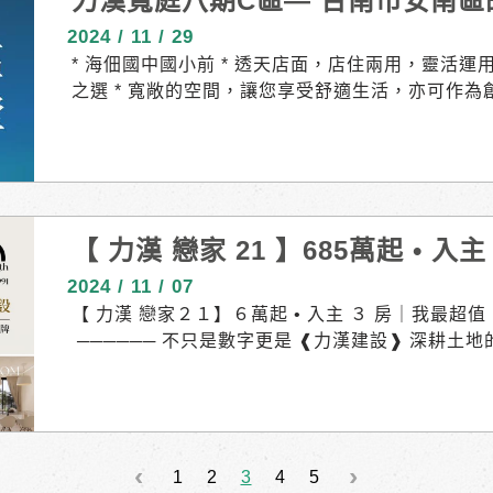
力漢寬庭八期C區— 台南市安南
2024 / 11 / 29
* 海佃國中國小前 * 透天店面，店住兩用，靈活
之選 * 寬敞的空間，讓您享受舒適生活，亦可作為創
區，生活機能便利 * 利用北外環快速道路，輕鬆抵達
精華地段，投資潛力大，機會難得！ * 要買就買最好的 
論是當房東還是創業，力漢寬庭 pro都將是您最佳
們一起實現您的置產夢想！ ▎接待專線｜06. 259-
0號 https://reurl.cc/YEGEpn ▎基地位置｜海
【 力漢 戀家 21 】685萬起 • 入主 
房地產 #台南 #夢想家園 #創業機會 #安南區 #商60
2024 / 11 / 07
【 力漢 戀家２１】６萬起 • 入主 ３ 房｜我最超值
────── 不只是數字更是 ❰力漢建設❱ 深耕土
保障購屋者權益#職人工藝 與社大合作 • 豐富住戶
房不必屈就小空間｜友善首購 超值首選#筏式基礎
域#超低公設比 ─────────────────
1
2
3
4
5