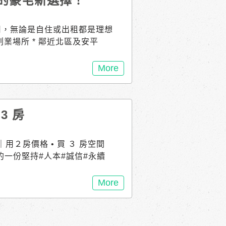
區的豪宅新選擇！
運用，無論是自住或出租都是理想
業場所 * 鄰近北區及安平
南科，商機無限 * 安南區最
* 地坪32坪 建坪63坪 無
More
的選擇！ 立即預約看房，讓我
0111 ▎接待會館｜溪東三街5
佃國中小前 #力漢寬庭pro #售屋 #
3 房
 #豪宅 #近北區 #投資 #店面
｜用２房價格 • 買 ３ 房空間
地的一份堅持#人本#誠信#永續
生活 ──────２房價.買３
_地質改良樁 涼感通風生活場
More