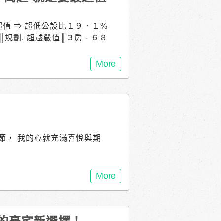
超值 ⇒ 超低公設比１９．１%
規劃. 超越嚴值║３房 - ６８
 _ 雙面採光┃暖感漫自然 光
__ 暖暖生光 ║服務. 超越品
More
 #永續 #安心售服｜#力漢學堂
５８兆產值 • 全台科學園區第
南科奇美醫院 ３千地坪 ２０
家．７－１１┃２分鐘大社國小 ６
──── 南科【力漢 戀家２
新市．大營109號 接待專線
節， 我的心就充滿喜悅與期
More