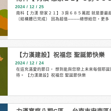
⇒ 超低公設比１９．１%
2024 / 12 / 25
南科【 力漢 戀家２１】３房６８５萬起 就是要最
〔結構體已完成〕 因為超值────總想給您，更多 ║
５萬起 超低公設比 １９．１%┃空間最優化 全四併
粹３房 延綠陽台┃萃享閑時常 戀晴光•戀時光•戀家 _
質║耕耘在地３０年 ❰ 力漢建設 ❱ #人本 #誠信
攜手社大 ║未來.超越價值║７分鐘南科園區 ┃１．
一 ┃３期擴廠 ３９０億年產值 ２０２６完工 ┃
【力漢建設】祝福您 聖誕節快樂
２７完工 ──────────────── １分鐘全
分鐘南科車站┃８分鐘南科園區 ────────────
2024 / 12 / 24
１】 ６８５萬起 車位另購｜結構體完成 接待會館｜
在這充滿愛的節日， 想到能與您戀上未來每個耶誕
｜06 589.4489
待。 【力漢建設】祝福您 聖誕節快樂