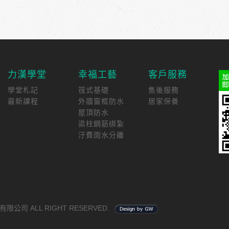
力漢學堂
幸福工藝
客戶服務
學堂札記
筏式基礎
售後服務
最新課程
外牆窗框防水
居家保養
屋頂防水
梁柱鋼筋綁紮
汙費雨水分離
有限公司 ALL RIGHT RESERVED.