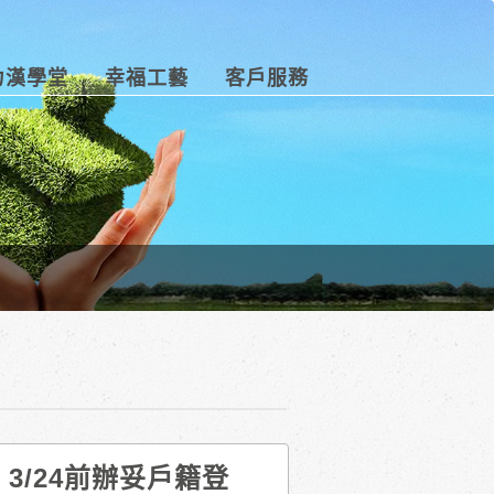
力漢學堂
幸福工藝
客戶服務
，3/24前辦妥戶籍登