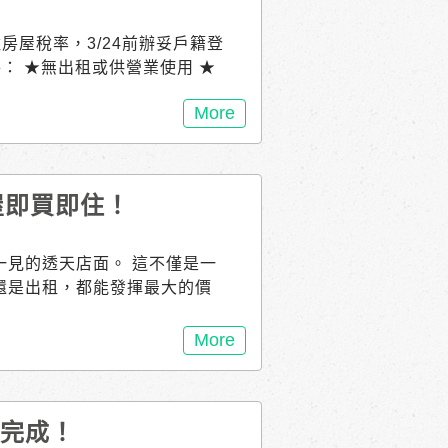
住房屋稅率，3/24前辦妥戶籍登
要件： ★無出租或供營業使用 ★
★本人、配偶或直系親屬實際
More
年子女全國僅持有1戶房屋，
稅率再降至 1%（全國單一自
還沒戶籍登記？ 只要在114年3月
，稽徵機關將依戶政資料逕行核
成屋即買即住！
30 以前是非自住房屋或113/0
14年3月24日 以前辦妥戶籍登
後才能按自住房屋稅率課徵房
一見的透天店面。 這不僅是一
人或配偶外，直系親屬像父母、
還是出租，都能發揮最大的價
登記的資格喔！ 如果逾期未設
率2%～4.8%）課徵。 把握
More
自住稅率喔～ 更多房屋稅2.0
利完成！