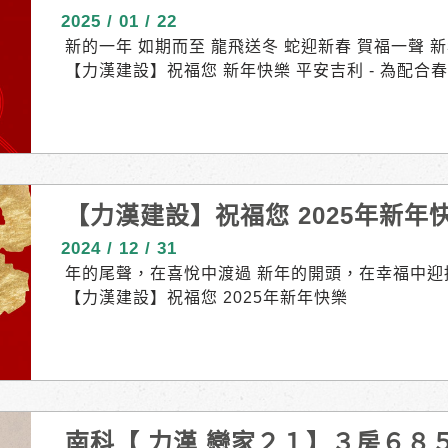
2025 / 01 / 22
新的一年 如期而至 龍飛送冬 蛇迎新春 賀福一聲 
【力漢建設】祝福您 新年快樂 平安吉利 - 為配
運時間調整如下： - 各案場接待中心 放假時間 自
上班。 - 戀家21期 位於新市大社段，火熱預售中
完成 685萬起 車位另購｜純四併．3房 接待專線｜06-
南區海佃路二段，強勢預售中 四房格局 傳統/新加
｜06-2471580 成屋馬上看 \ 寬庭8 PRO！立
【力漢建設】祝福您 2025年新年
黃金學區，重磅登場 店面住宅｜高增值潛力 近商6
雅時尚，氣派非凡｜品味首選 接待專線｜06-2590
2024 / 12 / 31
年的尾聲，在喜悅中渡過 新年的開頭，在幸福中迎
【力漢建設】祝福您 2025年新年快樂
南科【 力漢 戀家２１】３房６８