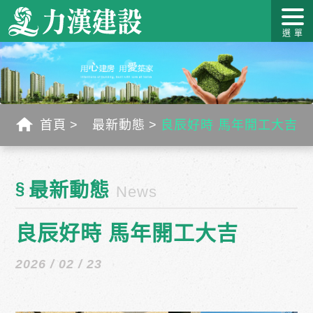
關於力
最新消
作品介
力漢學
幸福工
客戶服
漢
息
紹
堂
藝
務
首頁
最新動態
良辰好時 馬年開工大吉
§
最新動態
News
良辰好時 馬年開工大吉
2026 / 02 / 23