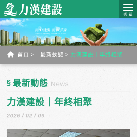
關於力
最新消
作品介
力漢學
幸福工
客戶服
漢
息
紹
堂
藝
務
首頁
最新動態
力漢建設｜年終相聚
§
最新動態
News
力漢建設｜年終相聚
2026 / 02 / 09