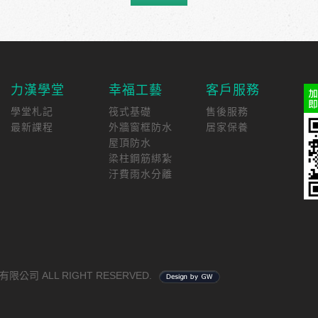
力漢學堂
幸福工藝
客戶服務
學堂札記
筏式基礎
售後服務
最新課程
外牆窗框防水
居家保養
屋頂防水
梁柱鋼筋綁紮
汙費雨水分離
有限公司 ALL RIGHT RESERVED.