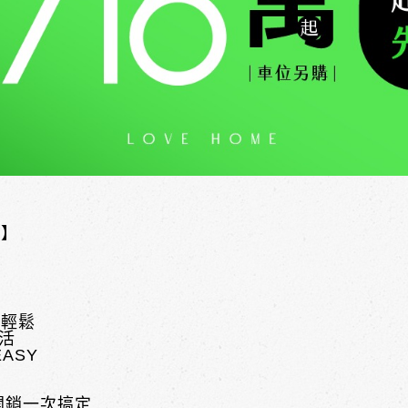
氣】
更輕鬆
活
ASY
開銷一次搞定