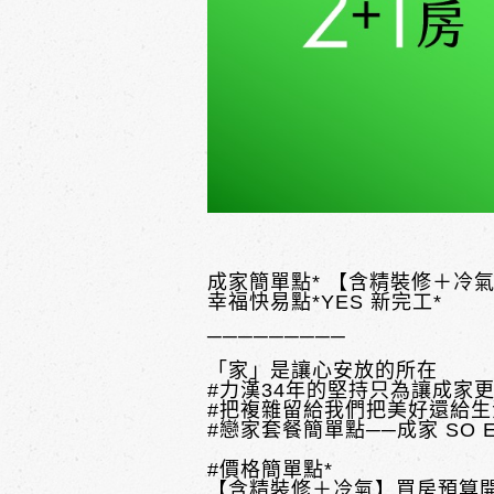
成家簡單點* 【含精裝修＋冷
幸福快易點*
YES 新完工*
─────────
「家」是讓心安放的所在
#力漢34年的堅持只為讓成家
#把複雜留給我們把美好還給生
#戀家套餐簡單點──成家 SO E
#價格簡單點*
【含精裝修＋冷氣】買房預算