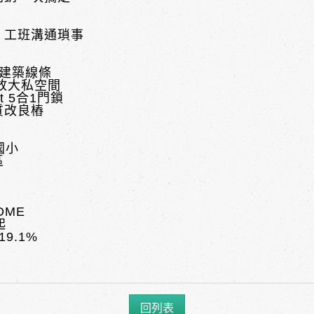
、工班溝通瑣事
建築線條
，放大私空間
t 5合1門鎖
質改良樁
國小
區
OME
起
9.1%
回列表