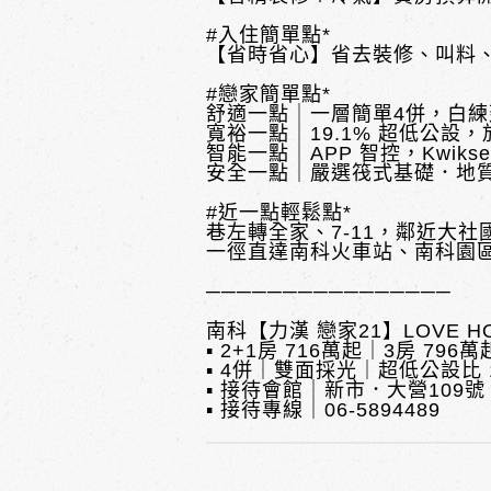
#入住簡單點*
【省時省心】省去裝修、叫料
#戀家簡單點*
舒適一點｜一層簡單4併，白練
寬裕一點｜19.1% 超低公設
智能一點｜APP 智控，Kwikse
安全一點｜嚴選筏式基礎．地
#近一點輕鬆點*
巷左轉全家、7-11，鄰近大社
一徑直達南科火車站、南科園
────────────────
南科【力漢 戀家21】LOVE H
▪ 2+1房 716萬起｜3房 796萬
▪ 4併｜雙面採光｜超低公設比 1
▪ 接待會館｜新市．大營109號
▪ 接待專線｜06-5894489