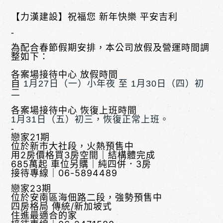
【力漢建設】祝福您 新年快樂 平安吉利
-
為配合春節假期安排，本公司放假及營運時間調
整如下：
-
各案場接待中心
放假時間
自
1月27日（一）小年夜 至 1月30日（四）初
二
-
各案場接待中心
恢復上班時間
1月31日（五）初三，恢復正常上班。
-
戀家21期
位於新市大社段，火熱預售中
用2房價格買3房空間｜結構體完成
685
萬起 車位另購｜純四併．3
房
接待專線｜
06-5894489
戀家23
期
位於安南區海佃路二段，強勢預售中
四房格局 傳統/新加坡式
住進最適合的家