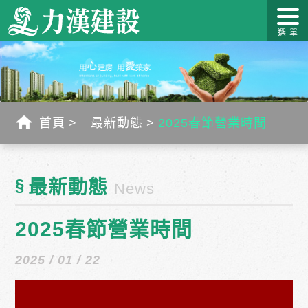
關於力
最新消
作品介
力漢學
幸福工
客戶服
漢
息
紹
堂
藝
務
首頁
最新動態
2025春節營業時間
§
最新動態
News
2025春節營業時間
2025 / 01 / 22