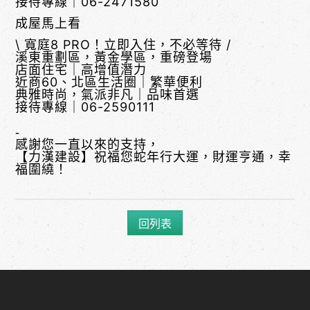
接待專線｜
06-2471580
成屋馬上看
\ 寬庭8 PRO！立即入住，不必等待 /
溪東重劃區，黃金學區，重磅登場
店面住宅｜高增值潛力
近商60、北區生活圈｜繁華便利
典雅時尚，氣派非凡｜品味首選
接待專線｜
06-2590111
-
感謝您一直以來的支持，
【力漢建設】祝福您蛇年行大運，財運亨通，幸
福圍繞！
回列表