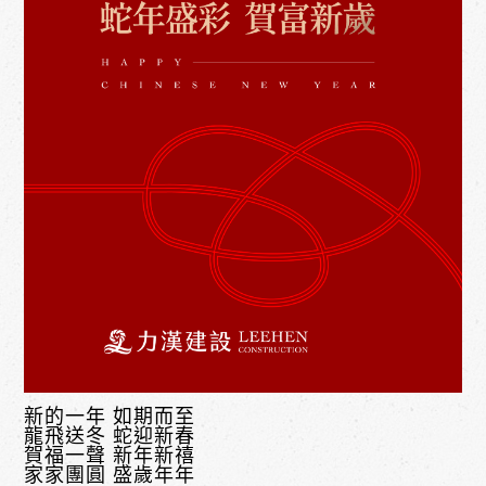
新的一年 如期而至
龍飛送冬 蛇迎新春
賀福一聲 新年新禧
家家團圓 盛歲年年