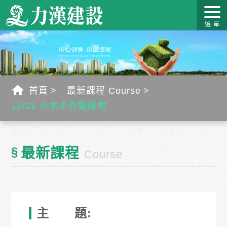
關於力
最新消
作品介
力漢學
幸福工
客戶服
漢
息
紹
堂
藝
務
首頁
最新課程 Course
12/21 小木手作聖誕樹
§
最新課程
Course
主 題: