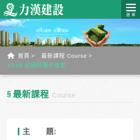
關於力
最新消
作品介
力漢學
幸福工
客戶服
漢
息
紹
堂
藝
務
首頁
最新課程 Course
10/19 台語料理小食堂
§
最新課程
Course
主 題: