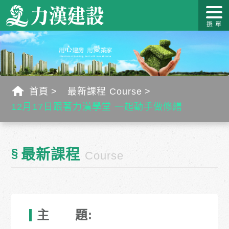
關於力
最新消
作品介
力漢學
幸福工
客戶服
漢
息
紹
堂
藝
務
首頁
最新課程 Course
12月17日跟著力漢學堂 一起動手做修繕
§
最新課程
Course
主 題: