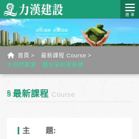
關於力
最新消
作品介
力漢學
幸福工
客戶服
漢
息
紹
堂
藝
務
首頁
最新課程 Course
大自然教室：鹽水溪的賞鳥課
§
最新課程
Course
主 題: